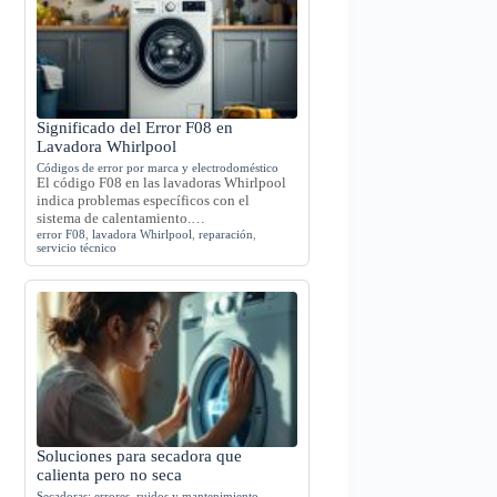
Significado del Error F08 en
Lavadora Whirlpool
Códigos de error por marca y electrodoméstico
El código F08 en las lavadoras Whirlpool
indica problemas específicos con el
sistema de calentamiento.…
error F08
,
lavadora Whirlpool
,
reparación
,
servicio técnico
Soluciones para secadora que
calienta pero no seca
Secadoras: errores, ruidos y mantenimiento