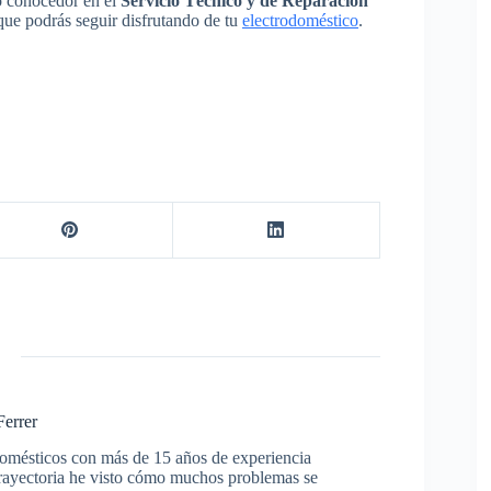
o conocedor en el
Servicio Técnico y de Reparación
 que podrás seguir disfrutando de tu
electrodoméstico
.
Ferrer
domésticos con más de 15 años de experiencia
trayectoria he visto cómo muchos problemas se