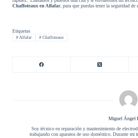
rapidez. Llámanos y pídenos una cita y te enviaremos un técnic
Chaffoteaux en Alfafar
, para que puedas tener la seguridad de
Etiquetas
#
Alfafar
#
Chaffoteaux
Miguel Ángel 
Soy técnico en reparación y mantenimiento de electro
trabajando con aparatos de uso doméstico. Durante mi 