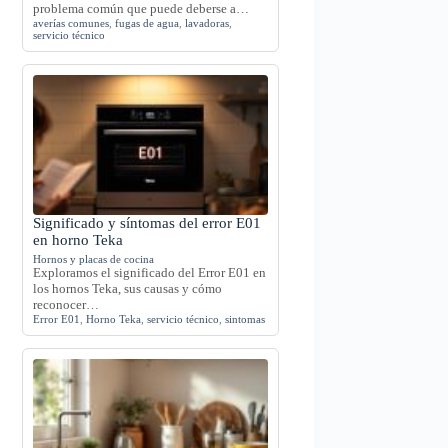
problema común que puede deberse a…
averías comunes
,
fugas de agua
,
lavadoras
,
servicio técnico
Significado y síntomas del error E01
en horno Teka
Hornos y placas de cocina
Exploramos el significado del Error E01 en
los hornos Teka, sus causas y cómo
reconocer…
Error E01
,
Horno Teka
,
servicio técnico
,
sintomas