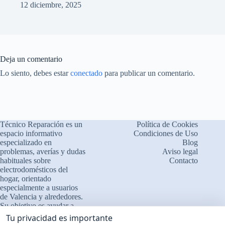
12 diciembre, 2025
Deja un comentario
Lo siento, debes estar
conectado
para publicar un comentario.
Técnico Reparación es un
Política de Cookies
espacio informativo
Condiciones de Uso
especializado en
Blog
problemas, averías y dudas
Aviso legal
habituales sobre
Contacto
electrodomésticos del
×
¿Problemas con tu
hogar, orientado
🔧
electrodoméstico?
especialmente a usuarios
de Valencia y alrededores.
Cuéntanos qué le ocurre
Su objetivo es ayudar a
comprender el
❓ Interpretamos errores y
Tu privacidad es importante
funcionamiento de los