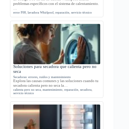
problemas específicos con el sistema de calentamiento.
…
error F08
,
lavadora Whirlpool
,
reparación
,
servicio técnico
Soluciones para secadora que calienta pero no
seca
Secadoras: errores, ruidos y mantenimiento
Explora las causas comunes y las soluciones cuando tu
secadora calienta pero no seca la…
calienta pero no seca
,
mantenimiento
,
reparación
,
secadora
,
servicio técnico