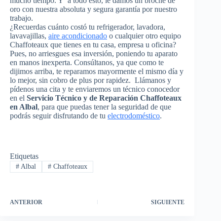
mucho tiempo. Y a todo esto, le damos un broche de
oro con nuestra absoluta y segura garantía por nuestro
trabajo.
¿Recuerdas cuánto costó tu refrigerador, lavadora,
lavavajillas,
aire acondicionado
o cualquier otro equipo
Chaffoteaux que tienes en tu casa, empresa u oficina?
Pues, no arriesgues esa inversión, poniendo tu aparato
en manos inexperta. Consúltanos, ya que como te
dijimos arriba, te reparamos mayormente el mismo día y
lo mejor, sin cobro de plus por rapidez. Llámanos y
pídenos una cita y te enviaremos un técnico conocedor
en el
Servicio Técnico y de Reparación Chaffoteaux
en Albal
, para que puedas tener la seguridad de que
podrás seguir disfrutando de tu
electrodoméstico
.
Etiquetas
#
Albal
#
Chaffoteaux
ANTERIOR
SIGUIENTE