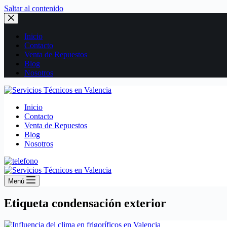
Saltar al contenido
Inicio
Contacto
Venta de Repuestos
Blog
Nosotros
Inicio
Contacto
Venta de Repuestos
Blog
Nosotros
Menú
Etiqueta
condensación exterior