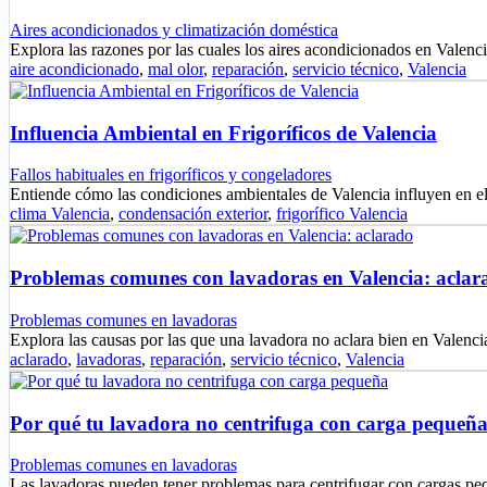
Aires acondicionados y climatización doméstica
Explora las razones por las cuales los aires acondicionados en Valen
aire acondicionado
,
mal olor
,
reparación
,
servicio técnico
,
Valencia
Influencia Ambiental en Frigoríficos de Valencia
Fallos habituales en frigoríficos y congeladores
Entiende cómo las condiciones ambientales de Valencia influyen en el
clima Valencia
,
condensación exterior
,
frigorífico Valencia
Problemas comunes con lavadoras en Valencia: aclar
Problemas comunes en lavadoras
Explora las causas por las que una lavadora no aclara bien en Valen
aclarado
,
lavadoras
,
reparación
,
servicio técnico
,
Valencia
Por qué tu lavadora no centrifuga con carga pequeñ
Problemas comunes en lavadoras
Las lavadoras pueden tener problemas para centrifugar con cargas p