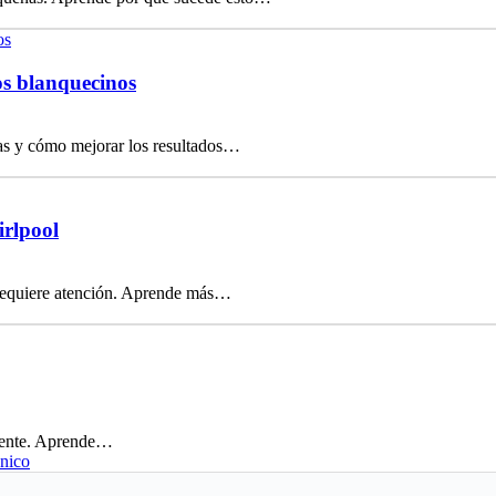
os blanquecinos
las y cómo mejorar los resultados…
irlpool
 requiere atención. Aprende más…
cuente. Aprende…
cnico