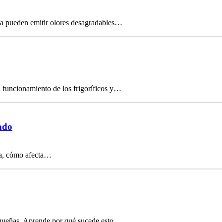
cia pueden emitir olores desagradables…
 funcionamiento de los frigoríficos y…
ado
cia, cómo afecta…
a
equeñas. Aprende por qué sucede esto…