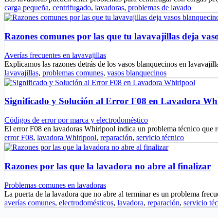
carga pequeña
,
centrifugado
,
lavadoras
,
problemas de lavado
Razones comunes por las que tu lavavajillas deja vas
Averías frecuentes en lavavajillas
Explicamos las razones detrás de los vasos blanquecinos en lavavajil
lavavajillas
,
problemas comunes
,
vasos blanquecinos
Significado y Solución al Error F08 en Lavadora Wh
Códigos de error por marca y electrodoméstico
El error F08 en lavadoras Whirlpool indica un problema técnico que
error F08
,
lavadora Whirlpool
,
reparación
,
servicio técnico
Razones por las que la lavadora no abre al finalizar
Problemas comunes en lavadoras
La puerta de la lavadora que no abre al terminar es un problema fre
averías comunes
,
electrodomésticos
,
lavadora
,
reparación
,
servicio té