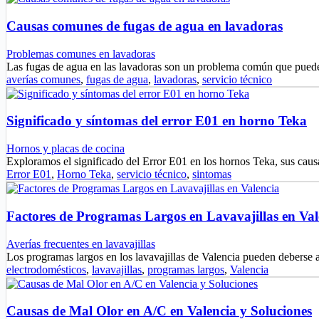
Causas comunes de fugas de agua en lavadoras
Problemas comunes en lavadoras
Las fugas de agua en las lavadoras son un problema común que pue
averías comunes
,
fugas de agua
,
lavadoras
,
servicio técnico
Significado y síntomas del error E01 en horno Teka
Hornos y placas de cocina
Exploramos el significado del Error E01 en los hornos Teka, sus ca
Error E01
,
Horno Teka
,
servicio técnico
,
sintomas
Factores de Programas Largos en Lavavajillas en Val
Averías frecuentes en lavavajillas
Los programas largos en los lavavajillas de Valencia pueden deberse 
electrodomésticos
,
lavavajillas
,
programas largos
,
Valencia
Causas de Mal Olor en A/C en Valencia y Soluciones