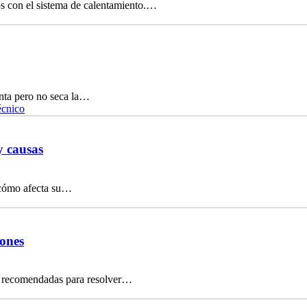
os con el sistema de calentamiento.…
enta pero no seca la…
écnico
y causas
y cómo afecta su…
iones
nes recomendadas para resolver…