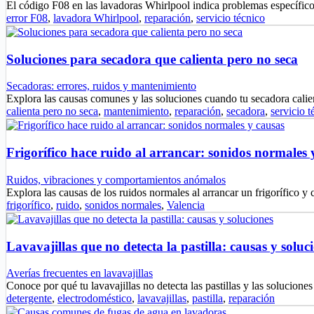
El código F08 en las lavadoras Whirlpool indica problemas específic
error F08
,
lavadora Whirlpool
,
reparación
,
servicio técnico
Soluciones para secadora que calienta pero no seca
Secadoras: errores, ruidos y mantenimiento
Explora las causas comunes y las soluciones cuando tu secadora cali
calienta pero no seca
,
mantenimiento
,
reparación
,
secadora
,
servicio t
Frigorífico hace ruido al arrancar: sonidos normales 
Ruidos, vibraciones y comportamientos anómalos
Explora las causas de los ruidos normales al arrancar un frigorífico 
frigorífico
,
ruido
,
sonidos normales
,
Valencia
Lavavajillas que no detecta la pastilla: causas y soluc
Averías frecuentes en lavavajillas
Conoce por qué tu lavavajillas no detecta las pastillas y las solucio
detergente
,
electrodoméstico
,
lavavajillas
,
pastilla
,
reparación