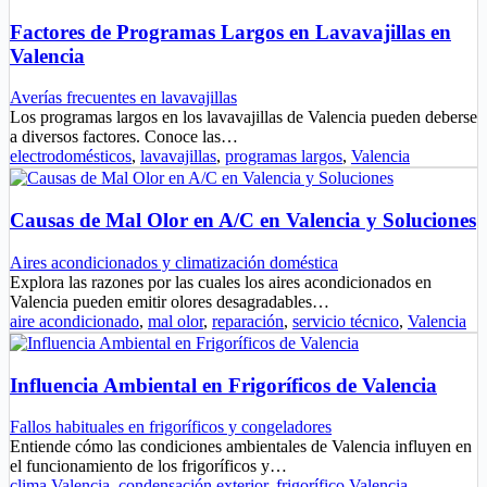
Factores de Programas Largos en Lavavajillas en
Valencia
Averías frecuentes en lavavajillas
Los programas largos en los lavavajillas de Valencia pueden deberse
a diversos factores. Conoce las…
electrodomésticos
,
lavavajillas
,
programas largos
,
Valencia
Causas de Mal Olor en A/C en Valencia y Soluciones
Aires acondicionados y climatización doméstica
Explora las razones por las cuales los aires acondicionados en
Valencia pueden emitir olores desagradables…
aire acondicionado
,
mal olor
,
reparación
,
servicio técnico
,
Valencia
Influencia Ambiental en Frigoríficos de Valencia
Fallos habituales en frigoríficos y congeladores
Entiende cómo las condiciones ambientales de Valencia influyen en
el funcionamiento de los frigoríficos y…
clima Valencia
,
condensación exterior
,
frigorífico Valencia