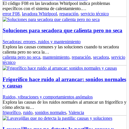
El código F08 en las lavadoras Whirlpool indica problemas
específicos con el sistema de calentamiento.…
error F08
,
lavadora Whirlpool
,
reparación
,
servicio técnico
Soluciones para secadora que calienta pero no seca
Secadoras: errores, ruidos y mantenimiento
Explora las causas comunes y las soluciones cuando tu secadora
calienta pero no seca la…
calienta pero no seca
,
mantenimiento
,
reparación
,
secadora
,
servicio
técnico
Frigorífico hace ruido al arrancar: sonidos normales
y causas
Ruidos, vibraciones y comportamientos anómalos
Explora las causas de los ruidos normales al arrancar un frigorífico y
cómo afecta su…
frigorífico
,
ruido
,
sonidos normales
,
Valencia