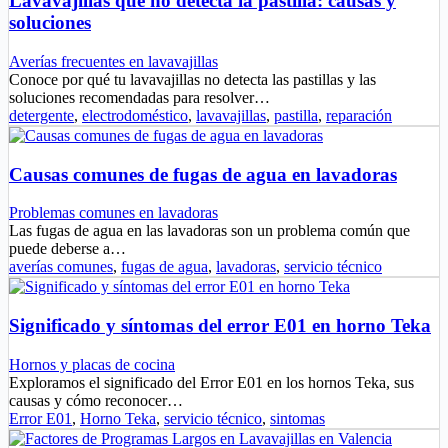
Lavavajillas que no detecta la pastilla: causas y
soluciones
Averías frecuentes en lavavajillas
Conoce por qué tu lavavajillas no detecta las pastillas y las
soluciones recomendadas para resolver…
detergente
,
electrodoméstico
,
lavavajillas
,
pastilla
,
reparación
Causas comunes de fugas de agua en lavadoras
Problemas comunes en lavadoras
Las fugas de agua en las lavadoras son un problema común que
puede deberse a…
averías comunes
,
fugas de agua
,
lavadoras
,
servicio técnico
Significado y síntomas del error E01 en horno Teka
Hornos y placas de cocina
Exploramos el significado del Error E01 en los hornos Teka, sus
causas y cómo reconocer…
Error E01
,
Horno Teka
,
servicio técnico
,
sintomas