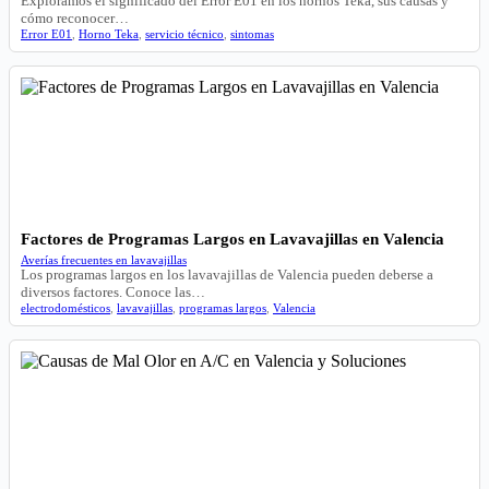
Exploramos el significado del Error E01 en los hornos Teka, sus causas y
cómo reconocer…
Error E01
,
Horno Teka
,
servicio técnico
,
sintomas
Factores de Programas Largos en Lavavajillas en Valencia
Averías frecuentes en lavavajillas
Los programas largos en los lavavajillas de Valencia pueden deberse a
diversos factores. Conoce las…
electrodomésticos
,
lavavajillas
,
programas largos
,
Valencia