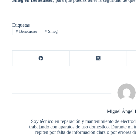
Smeg en Benetússer
, para que puedas tener la seguridad de que
Etiquetas
#
Benetússer
#
Smeg
Miguel Ángel 
Soy técnico en reparación y mantenimiento de electro
trabajando con aparatos de uso doméstico. Durante mi 
repiten por falta de información clara o por errore