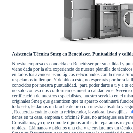
Asistencia Técnica Smeg en Benetússer. Puntualidad y calid
Nuestra empresa es conocida en Benetússer por su calidad y pun
viene dada por la alta experiencia de nuestra plantilla de técnic
en todos los avances tecnológicos relacionados con la marca Sm
respetamos tu tiempo. Y debido a esto, no esperarás por hora la 
conocidos por nuestra puntualidad, para poder darte a ti y a tu 
no solo con eso nos conformamos nuestra calidad en el
Servicio
certificación de nuestros especialistas, nuestro servicio en el mi
originales Smeg que garanticen que tu aparato continuará funci
todo esto, le damos un broche de oro con nuestra absoluta y segur
¿Recuerdas cuánto costó tu refrigerador, lavadora, lavavajillas,
a
tienes en tu casa, empresa u oficina? Pues, no arriesgues esa inv
Consúltanos, ya que como te dijimos arriba, te reparamos mayorm
rapidez. Llámanos y pídenos una cita y te enviaremos un técnic