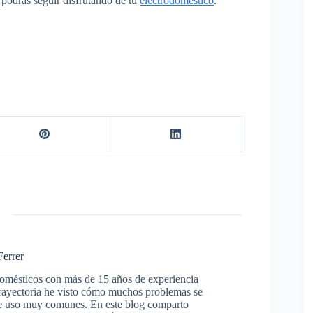
 podrás seguir disfrutando de tu
electrodoméstico
.
Ferrer
domésticos con más de 15 años de experiencia
trayectoria he visto cómo muchos problemas se
s de uso muy comunes. En este blog comparto