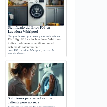
Significado del Error F08 en
Lavadora Whirlpool
Códigos de error por marca y electrodoméstico
El código F08 en las lavadoras Whirlpool
indica problemas específicos con el
sistema de calentamiento.…
error F08
,
lavadora Whirlpool
,
reparación
,
servicio técnico
Soluciones para secadora que
calienta pero no seca
Secadoras: errores, ruidos y mantenimiento