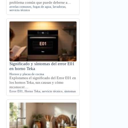
problema común que puede deberse a…
averías comunes
,
fugas de agua
,
lavadoras
,
servicio técnico
Significado y síntomas del error E01
en horno Teka
Hornos y placas de cocina
Exploramos el significado del Error E01 en
los hornos Teka, sus causas y cómo
reconocer…
Error E01
,
Horno Teka
,
servicio técnico
,
sintomas