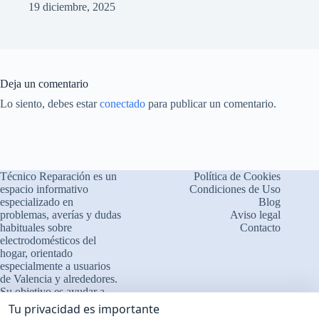
19 diciembre, 2025
Deja un comentario
Lo siento, debes estar
conectado
para publicar un comentario.
Técnico Reparación es un
Política de Cookies
espacio informativo
Condiciones de Uso
especializado en
Blog
problemas, averías y dudas
Aviso legal
habituales sobre
Contacto
electrodomésticos del
×
¿Problemas con tu
hogar, orientado
🔧
electrodoméstico?
especialmente a usuarios
de Valencia y alrededores.
Cuéntanos qué le ocurre
Su objetivo es ayudar a
comprender el
❓ Interpretamos errores y
Tu privacidad es importante
funcionamiento de los