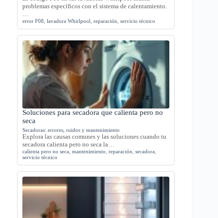
problemas específicos con el sistema de calentamiento.
…
error F08
,
lavadora Whirlpool
,
reparación
,
servicio técnico
Soluciones para secadora que calienta pero no
seca
Secadoras: errores, ruidos y mantenimiento
Explora las causas comunes y las soluciones cuando tu
secadora calienta pero no seca la…
calienta pero no seca
,
mantenimiento
,
reparación
,
secadora
,
servicio técnico