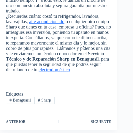
mucho tiempo. Y a todo esto, le damos un broche de
oro con nuestra absoluta y segura garantía por nuestro
trabajo.
¿Recuerdas cuánto costó tu refrigerador, lavadora,
lavavajillas,
aire acondicionado
o cualquier otro equipo
Sharp que tienes en tu casa, empresa u oficina? Pues, no
arriesgues esa inversión, poniendo tu aparato en manos
inexperta. Consúltanos, ya que como te dijimos arriba,
te reparamos mayormente el mismo día y lo mejor, sin
cobro de plus por rapidez. Llámanos y pídenos una cita
y te enviaremos un técnico conocedor en el
Servicio
Técnico y de Reparación Sharp en Benaguasil
, para
que puedas tener la seguridad de que podrás seguir
disfrutando de tu
electrodoméstico
.
Etiquetas
#
Benaguasil
#
Sharp
ANTERIOR
SIGUIENTE