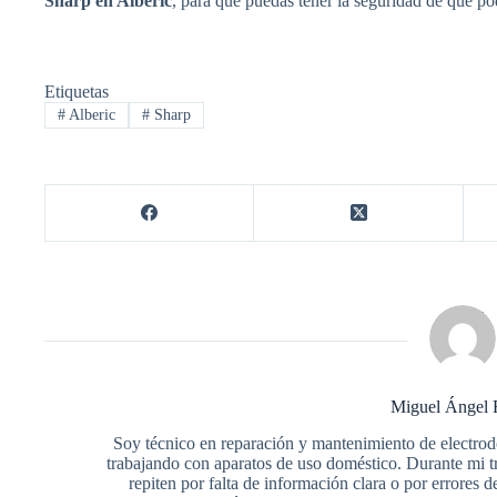
Sharp en Alberic
, para que puedas tener la seguridad de que po
Etiquetas
#
Alberic
#
Sharp
Miguel Ángel 
Soy técnico en reparación y mantenimiento de electro
trabajando con aparatos de uso doméstico. Durante mi 
repiten por falta de información clara o por errore