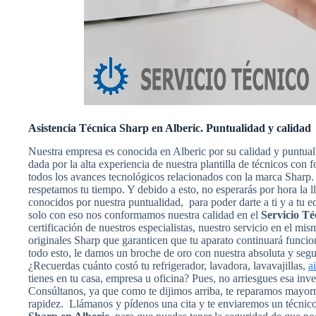
Asistencia Técnica Sharp en Alberic. Puntualidad y calidad
Nuestra empresa es conocida en Alberic por su calidad y puntual
dada por la alta experiencia de nuestra plantilla de técnicos con
todos los avances tecnológicos relacionados con la marca Sharp
respetamos tu tiempo. Y debido a esto, no esperarás por hora la 
conocidos por nuestra puntualidad, para poder darte a ti y a tu 
solo con eso nos conformamos nuestra calidad en el
Servicio T
certificación de nuestros especialistas, nuestro servicio en el mi
originales Sharp que garanticen que tu aparato continuará func
todo esto, le damos un broche de oro con nuestra absoluta y segur
¿Recuerdas cuánto costó tu refrigerador, lavadora, lavavajillas,
a
tienes en tu casa, empresa u oficina? Pues, no arriesgues esa inv
Consúltanos, ya que como te dijimos arriba, te reparamos mayorm
rapidez. Llámanos y pídenos una cita y te enviaremos un técnic