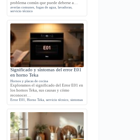
problema común que puede deberse a…
averías comunes
,
fugas de agua
,
lavadoras
,
servicio técnico
Significado y síntomas del error E01
en horno Teka
Hornos y placas de cocina
Exploramos el significado del Error E01 en
los hornos Teka, sus causas y cómo
reconocer…
Error E01
,
Horno Teka
,
servicio técnico
,
sintomas