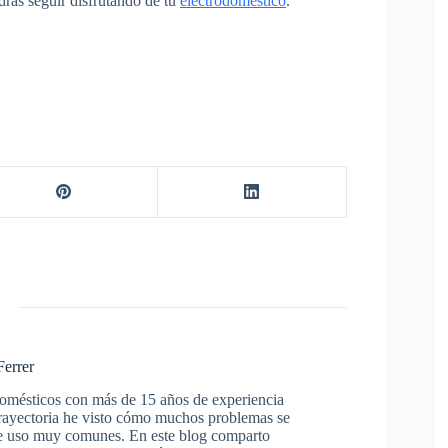
drás seguir disfrutando de tu
electrodoméstico
.
Ferrer
domésticos con más de 15 años de experiencia
trayectoria he visto cómo muchos problemas se
s de uso muy comunes. En este blog comparto