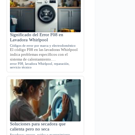
Significado del Error F08 en
Lavadora Whirlpool
Códigos de error por marca y electrodoméstico
El código F08 en las lavadoras Whirlpool
indica problemas específicos con el
sistema de calentamiento.…
error F08
,
lavadora Whirlpool
,
reparación
,
servicio técnico
Soluciones para secadora que
calienta pero no seca
Secadoras: errores, ruidos y mantenimiento