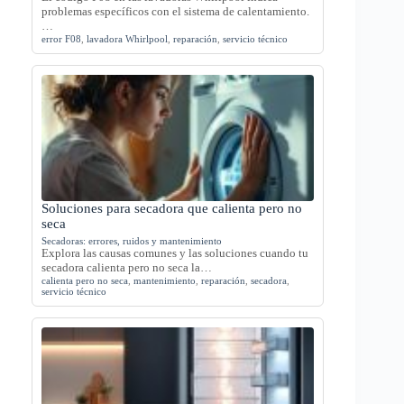
problemas específicos con el sistema de calentamiento.
…
error F08
,
lavadora Whirlpool
,
reparación
,
servicio técnico
Soluciones para secadora que calienta pero no
seca
Secadoras: errores, ruidos y mantenimiento
Explora las causas comunes y las soluciones cuando tu
secadora calienta pero no seca la…
calienta pero no seca
,
mantenimiento
,
reparación
,
secadora
,
servicio técnico