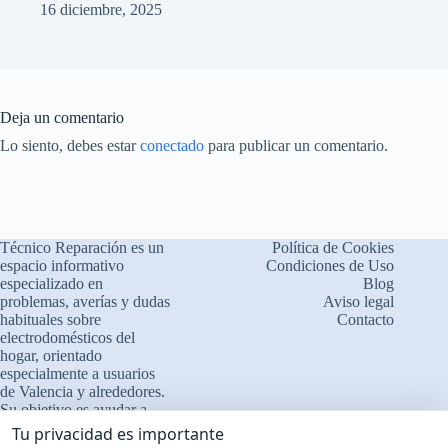
16 diciembre, 2025
Deja un comentario
Lo siento, debes estar
conectado
para publicar un comentario.
Técnico Reparación es un
Política de Cookies
espacio informativo
Condiciones de Uso
especializado en
Blog
problemas, averías y dudas
Aviso legal
habituales sobre
Contacto
electrodomésticos del
×
¿Problemas con tu
hogar, orientado
🔧
electrodoméstico?
especialmente a usuarios
de Valencia y alrededores.
Cuéntanos qué le ocurre
Su objetivo es ayudar a
comprender el
❓ Interpretamos errores y
Tu privacidad es importante
funcionamiento de los