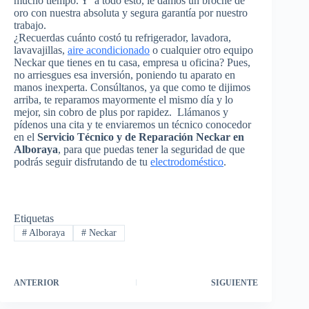
mucho tiempo. Y a todo esto, le damos un broche de
oro con nuestra absoluta y segura garantía por nuestro
trabajo.
¿Recuerdas cuánto costó tu refrigerador, lavadora,
lavavajillas,
aire acondicionado
o cualquier otro equipo
Neckar que tienes en tu casa, empresa u oficina? Pues,
no arriesgues esa inversión, poniendo tu aparato en
manos inexperta. Consúltanos, ya que como te dijimos
arriba, te reparamos mayormente el mismo día y lo
mejor, sin cobro de plus por rapidez. Llámanos y
pídenos una cita y te enviaremos un técnico conocedor
en el
Servicio Técnico y de Reparación Neckar en
Alboraya
, para que puedas tener la seguridad de que
podrás seguir disfrutando de tu
electrodoméstico
.
Etiquetas
#
Alboraya
#
Neckar
ANTERIOR
SIGUIENTE