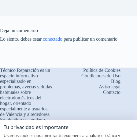
Deja un comentario
Lo siento, debes estar
conectado
para publicar un comentario.
Técnico Reparación es un
Política de Cookies
espacio informativo
Condiciones de Uso
especializado en
Blog
problemas, averías y dudas
Aviso legal
habituales sobre
Contacto
electrodomésticos del
×
¿Problemas con tu
hogar, orientado
🔧
electrodoméstico?
especialmente a usuarios
de Valencia y alrededores.
Cuéntanos qué le ocurre
Su objetivo es ayudar a
comprender el
❓ Interpretamos errores y
Tu privacidad es importante
funcionamiento de los
fallos
Usamos cookies para mejorar tu experiencia, analizar el tráfico y
aparatos, identificar fallos