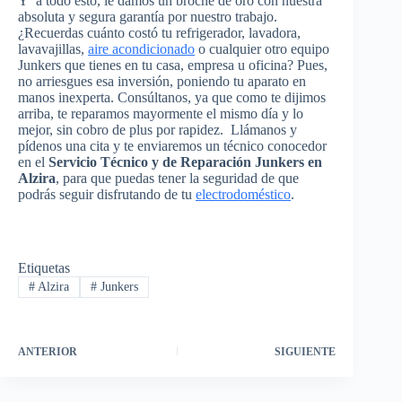
Y a todo esto, le damos un broche de oro con nuestra
absoluta y segura garantía por nuestro trabajo.
¿Recuerdas cuánto costó tu refrigerador, lavadora,
lavavajillas,
aire acondicionado
o cualquier otro equipo
Junkers que tienes en tu casa, empresa u oficina? Pues,
no arriesgues esa inversión, poniendo tu aparato en
manos inexperta. Consúltanos, ya que como te dijimos
arriba, te reparamos mayormente el mismo día y lo
mejor, sin cobro de plus por rapidez. Llámanos y
pídenos una cita y te enviaremos un técnico conocedor
en el
Servicio Técnico y de Reparación Junkers en
Alzira
, para que puedas tener la seguridad de que
podrás seguir disfrutando de tu
electrodoméstico
.
Etiquetas
#
Alzira
#
Junkers
ANTERIOR
SIGUIENTE