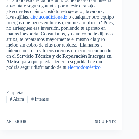
Y a todo esto, le damos un broche de oro con nuestra
absoluta y segura garantía por nuestro trabajo.
¿Recuerdas cuánto costó tu refrigerador, lavadora,
lavavajillas,
aire acondicionado
o cualquier otro equipo
Intergas que tienes en tu casa, empresa u oficina? Pues,
no arriesgues esa inversión, poniendo tu aparato en
manos inexperta. Consúltanos, ya que como te dijimos
arriba, te reparamos mayormente el mismo día y lo
mejor, sin cobro de plus por rapidez. Llámanos y
pídenos una cita y te enviaremos un técnico conocedor
en el
Servicio Técnico y de Reparación Intergas en
Alzira
, para que puedas tener la seguridad de que
podrás seguir disfrutando de tu
electrodoméstico
.
Etiquetas
#
Alzira
#
Intergas
ANTERIOR
SIGUIENTE