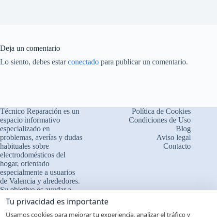
Deja un comentario
Lo siento, debes estar
conectado
para publicar un comentario.
Técnico Reparación es un
Política de Cookies
espacio informativo
Condiciones de Uso
especializado en
Blog
problemas, averías y dudas
Aviso legal
habituales sobre
Contacto
electrodomésticos del
×
¿Problemas con tu
hogar, orientado
🔧
electrodoméstico?
especialmente a usuarios
de Valencia y alrededores.
Cuéntanos qué le ocurre
Su objetivo es ayudar a
comprender el
❓ Interpretamos errores y
Tu privacidad es importante
funcionamiento de los
fallos
Usamos cookies para mejorar tu experiencia, analizar el tráfico y
aparatos, identificar fallos