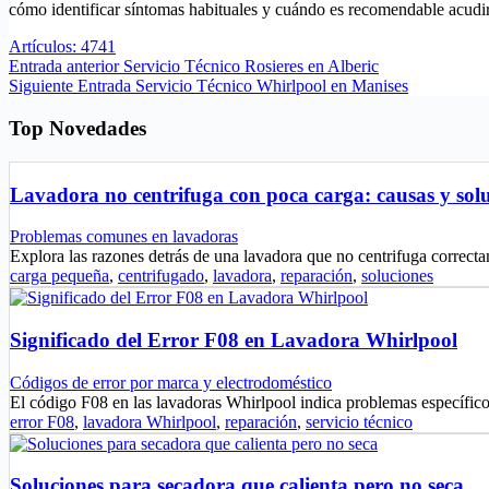
cómo identificar síntomas habituales y cuándo es recomendable acudir 
Artículos: 4741
Entrada
anterior
Servicio Técnico Rosieres en Alberic
Siguiente
Entrada
Servicio Técnico Whirlpool en Manises
Top Novedades
Lavadora no centrifuga con poca carga: causas y sol
Problemas comunes en lavadoras
Explora las razones detrás de una lavadora que no centrifuga corre
carga pequeña
,
centrifugado
,
lavadora
,
reparación
,
soluciones
Significado del Error F08 en Lavadora Whirlpool
Códigos de error por marca y electrodoméstico
El código F08 en las lavadoras Whirlpool indica problemas específic
error F08
,
lavadora Whirlpool
,
reparación
,
servicio técnico
Soluciones para secadora que calienta pero no seca