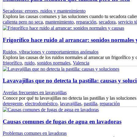
Secadoras: errores, ruidos y mantenimiento
Explora las causas comunes y las soluciones cuando tu secadora cali
calienta pero no seca
,
mantenimiento
,
reparación
,
secadora
,
servicio t
Frigorífico hace ruido al arrancar: sonidos normales 
Ruidos, vibraciones y comportamientos anómalos
Explora las causas de los ruidos normales al arrancar un frigorífico 
frigorífico
,
ruido
,
sonidos normales
,
Valencia
Lavavajillas que no detecta la pastilla: causas y soluc
Averías frecuentes en lavavajillas
Conoce por qué tu lavavajillas no detecta las pastillas y las solucio
detergente
,
electrodoméstico
,
lavavajillas
,
pastilla
,
reparación
Causas comunes de fugas de agua en lavadoras
Problemas comunes en lavadoras