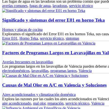
Las fugas de agua en las lavadoras son un problema común que pue
averías comunes
,
fugas de agua
,
lavadoras
,
servicio técnico
Significado y síntomas del error E01 en horno Teka
Hornos y placas de cocina
Exploramos el significado del Error E01 en los hornos Teka, sus ca
Error E01
,
Horno Teka
,
servicio técnico
,
sintomas
Factores de Programas Largos en Lavavajillas en Val
Averías frecuentes en lavavajillas
Los programas largos en los lavavajillas de Valencia pueden deberse 
electrodomésticos
,
lavavajillas
,
programas largos
,
Valencia
Causas de Mal Olor en A/C en Valencia y Soluciones
Aires acondicionados y climatización doméstica
Explora las razones por las cuales los aires acondicionados en Valen
aire acondicionado
,
mal olor
,
reparación
,
servicio técnico
,
Valencia