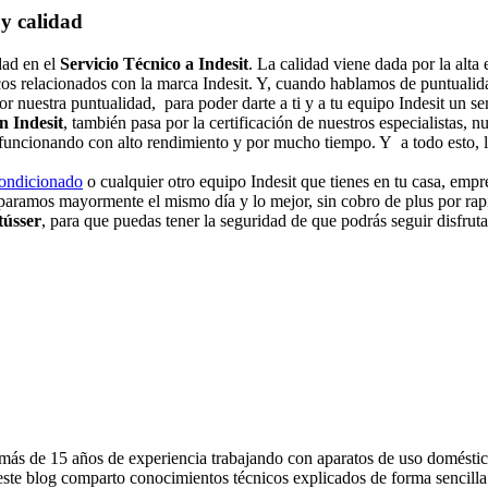
 y calidad
dad en el
Servicio Técnico a Indesit
. La calidad viene dada por la alta
cos relacionados con la marca Indesit. Y, cuando hablamos de puntualid
r nuestra puntualidad, para poder darte a ti y a tu equipo Indesit un s
n Indesit
, también pasa por la certificación de nuestros especialistas, 
á funcionando con alto rendimiento y por mucho tiempo. Y a todo esto, 
condicionado
o cualquier otro equipo Indesit que tienes en tu casa, empr
eparamos mayormente el mismo día y lo mejor, sin cobro de plus por ra
tússer
, para que puedas tener la seguridad de que podrás seguir disfrut
más de 15 años de experiencia trabajando con aparatos de uso doméstic
este blog comparto conocimientos técnicos explicados de forma sencilla