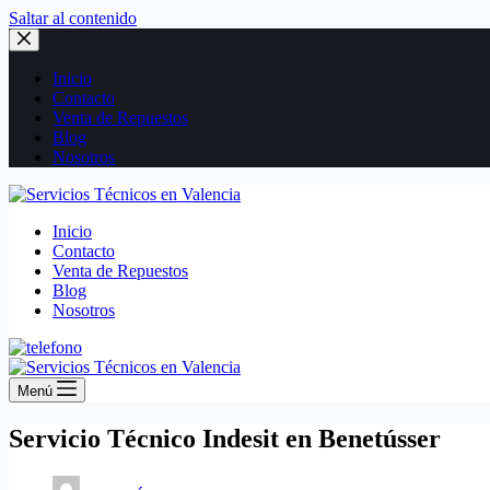
Saltar al contenido
Inicio
Contacto
Venta de Repuestos
Blog
Nosotros
Inicio
Contacto
Venta de Repuestos
Blog
Nosotros
Menú
Servicio Técnico Indesit en Benetússer