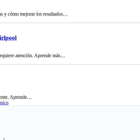
las y cómo mejorar los resultados…
irlpool
 requiere atención. Aprende más…
cuente. Aprende…
cnico