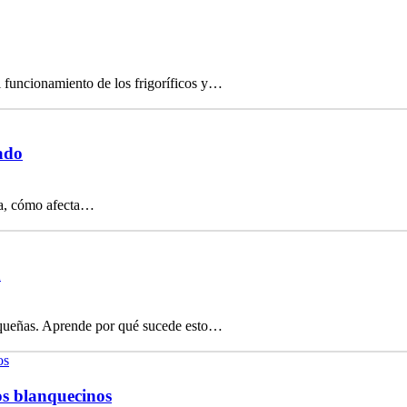
 funcionamiento de los frigoríficos y…
ado
cia, cómo afecta…
a
equeñas. Aprende por qué sucede esto…
os blanquecinos