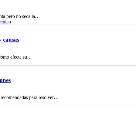
enta pero no seca la…
écnico
y causas
y cómo afecta su…
iones
nes recomendadas para resolver…