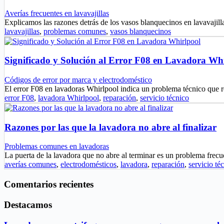
Averías frecuentes en lavavajillas
Explicamos las razones detrás de los vasos blanquecinos en lavavajil
lavavajillas
,
problemas comunes
,
vasos blanquecinos
Significado y Solución al Error F08 en Lavadora Wh
Códigos de error por marca y electrodoméstico
El error F08 en lavadoras Whirlpool indica un problema técnico que
error F08
,
lavadora Whirlpool
,
reparación
,
servicio técnico
Razones por las que la lavadora no abre al finalizar
Problemas comunes en lavadoras
La puerta de la lavadora que no abre al terminar es un problema fre
averías comunes
,
electrodomésticos
,
lavadora
,
reparación
,
servicio té
Comentarios recientes
Destacamos