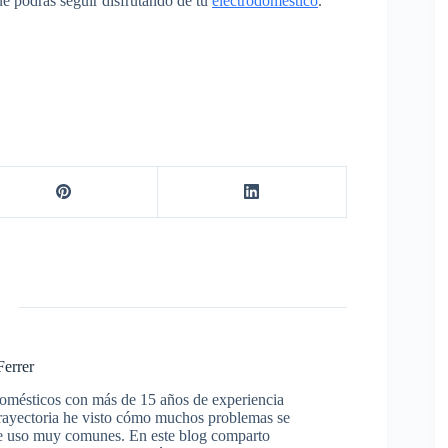
ue podrás seguir disfrutando de tu
electrodoméstico
.
Ferrer
domésticos con más de 15 años de experiencia
trayectoria he visto cómo muchos problemas se
s de uso muy comunes. En este blog comparto