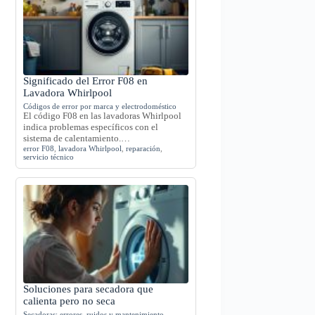
Significado del Error F08 en
Lavadora Whirlpool
Códigos de error por marca y electrodoméstico
El código F08 en las lavadoras Whirlpool
indica problemas específicos con el
sistema de calentamiento.…
error F08
,
lavadora Whirlpool
,
reparación
,
servicio técnico
Soluciones para secadora que
calienta pero no seca
Secadoras: errores, ruidos y mantenimiento