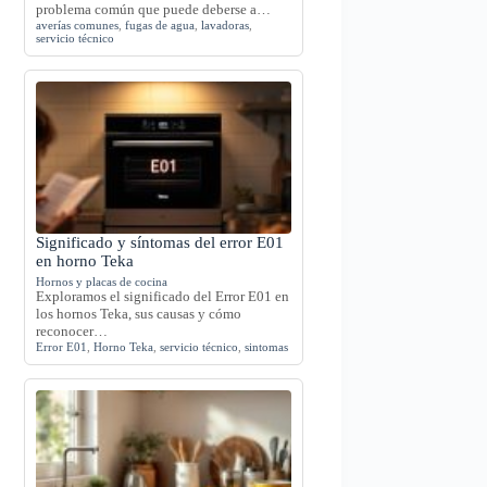
problema común que puede deberse a…
averías comunes
,
fugas de agua
,
lavadoras
,
servicio técnico
Significado y síntomas del error E01
en horno Teka
Hornos y placas de cocina
Exploramos el significado del Error E01 en
los hornos Teka, sus causas y cómo
reconocer…
Error E01
,
Horno Teka
,
servicio técnico
,
sintomas