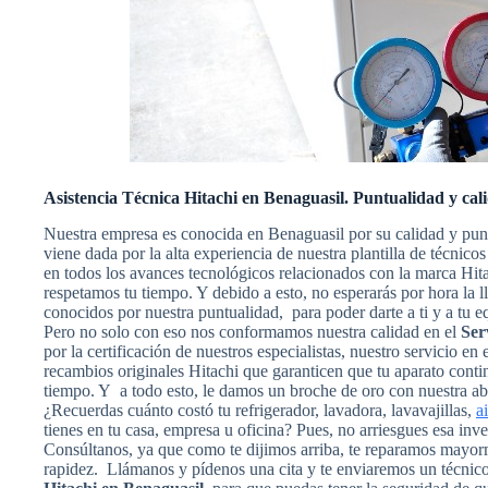
Asistencia Técnica Hitachi en Benaguasil. Puntualidad y cal
Nuestra empresa es conocida en Benaguasil por su calidad y pun
viene dada por la alta experiencia de nuestra plantilla de técnic
en todos los avances tecnológicos relacionados con la marca Hit
respetamos tu tiempo. Y debido a esto, no esperarás por hora la 
conocidos por nuestra puntualidad, para poder darte a ti y a tu e
Pero no solo con eso nos conformamos nuestra calidad en el
Ser
por la certificación de nuestros especialistas, nuestro servicio en
recambios originales Hitachi que garanticen que tu aparato cont
tiempo. Y a todo esto, le damos un broche de oro con nuestra abs
¿Recuerdas cuánto costó tu refrigerador, lavadora, lavavajillas,
a
tienes en tu casa, empresa u oficina? Pues, no arriesgues esa inv
Consúltanos, ya que como te dijimos arriba, te reparamos mayorm
rapidez. Llámanos y pídenos una cita y te enviaremos un técnic