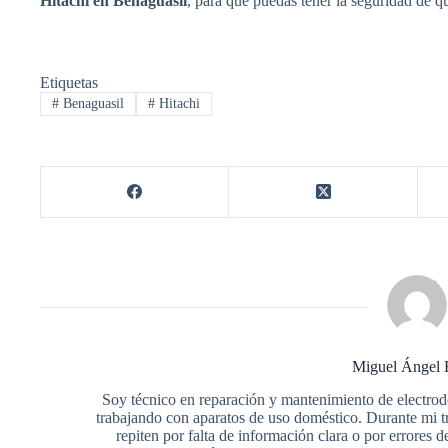
Hitachi en Benaguasil
, para que puedas tener la seguridad de q
Etiquetas
#
Benaguasil
#
Hitachi
Miguel Ángel 
Soy técnico en reparación y mantenimiento de electro
trabajando con aparatos de uso doméstico. Durante mi 
repiten por falta de información clara o por errore