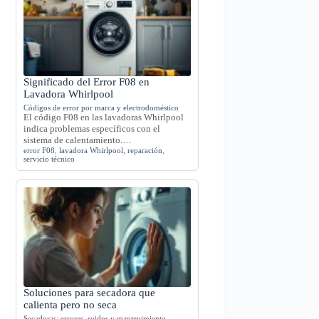
Significado del Error F08 en
Lavadora Whirlpool
Códigos de error por marca y electrodoméstico
El código F08 en las lavadoras Whirlpool
indica problemas específicos con el
sistema de calentamiento.…
error F08
,
lavadora Whirlpool
,
reparación
,
servicio técnico
Soluciones para secadora que
calienta pero no seca
Secadoras: errores, ruidos y mantenimiento