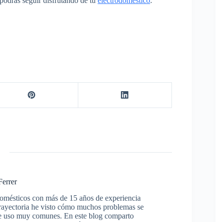
 podrás seguir disfrutando de tu
electrodoméstico
.
Ferrer
domésticos con más de 15 años de experiencia
trayectoria he visto cómo muchos problemas se
s de uso muy comunes. En este blog comparto