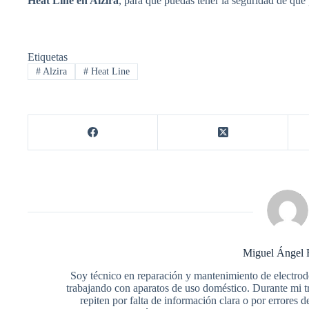
Heat Line en Alzira
, para que puedas tener la seguridad de que
Etiquetas
#
Alzira
#
Heat Line
Miguel Ángel 
Soy técnico en reparación y mantenimiento de electro
trabajando con aparatos de uso doméstico. Durante mi 
repiten por falta de información clara o por errore