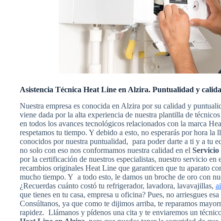
Asistencia Técnica Heat Line en Alzira. Puntualidad y calid
Nuestra empresa es conocida en Alzira por su calidad y puntuali
viene dada por la alta experiencia de nuestra plantilla de técnic
en todos los avances tecnológicos relacionados con la marca Hea
respetamos tu tiempo. Y debido a esto, no esperarás por hora la 
conocidos por nuestra puntualidad, para poder darte a ti y a tu e
no solo con eso nos conformamos nuestra calidad en el
Servicio
por la certificación de nuestros especialistas, nuestro servicio en
recambios originales Heat Line que garanticen que tu aparato co
mucho tiempo. Y a todo esto, le damos un broche de oro con nues
¿Recuerdas cuánto costó tu refrigerador, lavadora, lavavajillas,
a
que tienes en tu casa, empresa u oficina? Pues, no arriesgues es
Consúltanos, ya que como te dijimos arriba, te reparamos mayorm
rapidez. Llámanos y pídenos una cita y te enviaremos un técnic