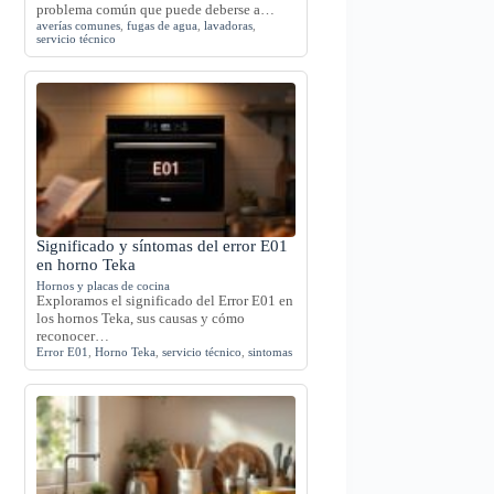
problema común que puede deberse a…
averías comunes
,
fugas de agua
,
lavadoras
,
servicio técnico
Significado y síntomas del error E01
en horno Teka
Hornos y placas de cocina
Exploramos el significado del Error E01 en
los hornos Teka, sus causas y cómo
reconocer…
Error E01
,
Horno Teka
,
servicio técnico
,
sintomas