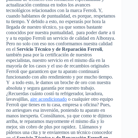
actualización continua en todos los avances
tecnológicos relacionados con la marca Ferroli. Y,
cuando hablamos de puntualidad, es porque, respetamos
tu tiempo. Y debido a esto, no esperarás por hora la
llegada de nuestro técnico, ya que somos bastante
conocidos por nuestra puntualidad, para poder darte a ti
y a tu equipo Ferroli un servicio de calidad en Alboraya.
Pero no solo con eso nos conformamos nuestra calidad
en el
Servicio Técnico y de Reparación Ferroli
,
también pasa por la certificación de nuestros
especialistas, nuestro servicio en el mismo día en la
mayoría de los casos y el uso de recambios originales
Ferroli que garanticen que tu aparato continuará
funcionando con alto rendimiento y por mucho tiempo.
Y a todo esto, le damos un broche de oro con nuestra
absoluta y segura garantía por nuestro trabajo.
¿Recuerdas cuánto costó tu refrigerador, lavadora,
lavavajillas,
aire acondicionado
o cualquier otro equipo
Ferroli que tienes en tu casa, empresa u oficina? Pues,
no arriesgues esa inversión, poniendo tu aparato en
manos inexperta. Consúltanos, ya que como te dijimos
arriba, te reparamos mayormente el mismo día y lo
mejor, sin cobro de plus por rapidez. Llámanos y
pídenos una cita y te enviaremos un técnico conocedor
en el
Servicio Técnico y de Reparación Ferroli en