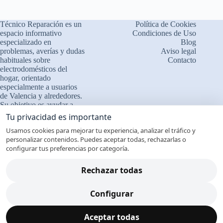
Técnico Reparación es un
Política de Cookies
espacio informativo
Condiciones de Uso
especializado en
Blog
problemas, averías y dudas
Aviso legal
habituales sobre
Contacto
electrodomésticos del
×
¿Problemas con tu
hogar, orientado
🔧
especialmente a usuarios
electrodoméstico?
de Valencia y alrededores.
Cuéntanos qué le ocurre
Su objetivo es ayudar a
comprender el
Tu privacidad es importante
❓ Interpretamos errores y
funcionamiento de los
fallos
Usamos cookies para mejorar tu experiencia, analizar el tráfico y
aparatos, identificar fallos
personalizar contenidos. Puedes aceptar todas, rechazarlas o
comunes y mejorar su uso
🔊 Ruidos, bloqueos y averías
configurar tus preferencias por categoría.
y mantenimiento diario, así
🧰 Orientación técnica
como orientar sobre
cuándo es recomendable
profesional
Rechazar todas
contar con la intervención
📲 Atención por WhatsApp
de un servicio técnico
Configurar
cualificado en Valencia.
Copyright © 2026 - Este sitio web es un blog informativo
independiente. No somos servicio técnico oficial ni estamos
Chatea por WhatsApp
Aceptar todas
vinculados a fabricantes, marcas comerciales o servicios