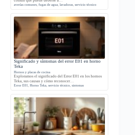
común que puede deberse a…
averías comunes
,
fugas de agua
,
lavadoras
,
servicio técnico
Significado y síntomas del error E01 en horno
Teka
Hornos y placas de cocina
Exploramos el significado del Error E01 en los hornos
Teka, sus causas y cómo reconocer…
Error E01
,
Horno Teka
,
servicio técnico
,
sintomas