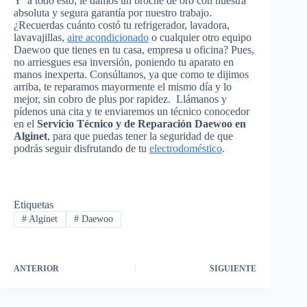
Y a todo esto, le damos un broche de oro con nuestra
absoluta y segura garantía por nuestro trabajo.
¿Recuerdas cuánto costó tu refrigerador, lavadora,
lavavajillas,
aire acondicionado
o cualquier otro equipo
Daewoo que tienes en tu casa, empresa u oficina? Pues,
no arriesgues esa inversión, poniendo tu aparato en
manos inexperta. Consúltanos, ya que como te dijimos
arriba, te reparamos mayormente el mismo día y lo
mejor, sin cobro de plus por rapidez. Llámanos y
pídenos una cita y te enviaremos un técnico conocedor
en el
Servicio Técnico y de Reparación Daewoo en
Alginet
, para que puedas tener la seguridad de que
podrás seguir disfrutando de tu
electrodoméstico
.
Etiquetas
#
Alginet
#
Daewoo
ANTERIOR
SIGUIENTE