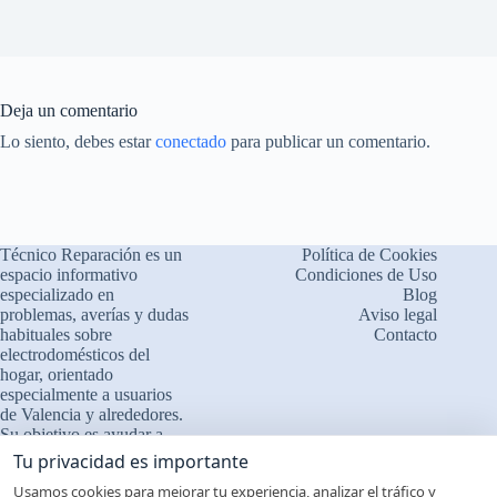
Deja un comentario
Lo siento, debes estar
conectado
para publicar un comentario.
Técnico Reparación es un
Política de Cookies
espacio informativo
Condiciones de Uso
especializado en
Blog
problemas, averías y dudas
Aviso legal
habituales sobre
Contacto
electrodomésticos del
×
¿Problemas con tu
hogar, orientado
🔧
electrodoméstico?
especialmente a usuarios
de Valencia y alrededores.
Cuéntanos qué le ocurre
Su objetivo es ayudar a
comprender el
❓ Interpretamos errores y
Tu privacidad es importante
funcionamiento de los
fallos
Usamos cookies para mejorar tu experiencia, analizar el tráfico y
aparatos, identificar fallos