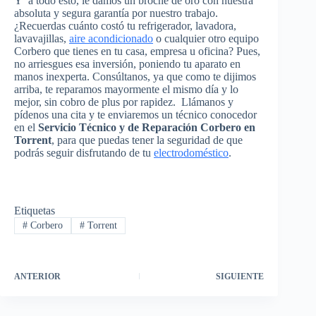
Y a todo esto, le damos un broche de oro con nuestra
absoluta y segura garantía por nuestro trabajo.
¿Recuerdas cuánto costó tu refrigerador, lavadora,
lavavajillas,
aire acondicionado
o cualquier otro equipo
Corbero que tienes en tu casa, empresa u oficina? Pues,
no arriesgues esa inversión, poniendo tu aparato en
manos inexperta. Consúltanos, ya que como te dijimos
arriba, te reparamos mayormente el mismo día y lo
mejor, sin cobro de plus por rapidez. Llámanos y
pídenos una cita y te enviaremos un técnico conocedor
en el
Servicio Técnico y de Reparación Corbero en
Torrent
, para que puedas tener la seguridad de que
podrás seguir disfrutando de tu
electrodoméstico
.
Etiquetas
#
Corbero
#
Torrent
ANTERIOR
SIGUIENTE