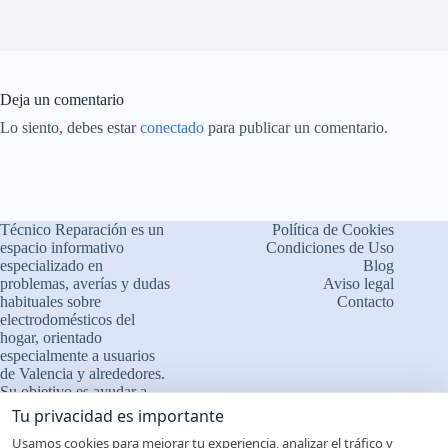
Deja un comentario
Lo siento, debes estar
conectado
para publicar un comentario.
Técnico Reparación es un
Política de Cookies
espacio informativo
Condiciones de Uso
especializado en
Blog
problemas, averías y dudas
Aviso legal
habituales sobre
Contacto
electrodomésticos del
×
hogar, orientado
¿Problemas con tu
🔧
especialmente a usuarios
electrodoméstico?
de Valencia y alrededores.
Su objetivo es ayudar a
Cuéntanos qué le ocurre
comprender el
Tu privacidad es importante
❓ Interpretamos errores y
funcionamiento de los
Usamos cookies para mejorar tu experiencia, analizar el tráfico y
aparatos, identificar fallos