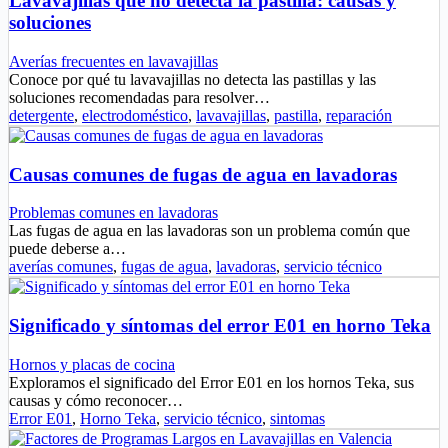
Lavavajillas que no detecta la pastilla: causas y
soluciones
Averías frecuentes en lavavajillas
Conoce por qué tu lavavajillas no detecta las pastillas y las
soluciones recomendadas para resolver…
detergente
,
electrodoméstico
,
lavavajillas
,
pastilla
,
reparación
Causas comunes de fugas de agua en lavadoras
Problemas comunes en lavadoras
Las fugas de agua en las lavadoras son un problema común que
puede deberse a…
averías comunes
,
fugas de agua
,
lavadoras
,
servicio técnico
Significado y síntomas del error E01 en horno Teka
Hornos y placas de cocina
Exploramos el significado del Error E01 en los hornos Teka, sus
causas y cómo reconocer…
Error E01
,
Horno Teka
,
servicio técnico
,
sintomas