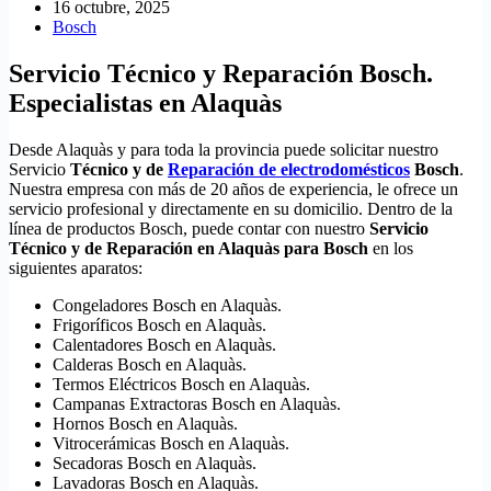
16 octubre, 2025
Bosch
Servicio Técnico y Reparación Bosch.
Especialistas en Alaquàs
Desde Alaquàs y para toda la provincia puede solicitar nuestro
Servicio
Técnico y de
Reparación de electrodomésticos
Bosch
.
Nuestra empresa con más de 20 años de experiencia, le ofrece un
servicio profesional y directamente en su domicilio. Dentro de la
línea de productos Bosch, puede contar con nuestro
Servicio
Técnico y de Reparación en Alaquàs para Bosch
en los
siguientes aparatos:
Congeladores Bosch en Alaquàs.
Frigoríficos Bosch en Alaquàs.
Calentadores Bosch en Alaquàs.
Calderas Bosch en Alaquàs.
Termos Eléctricos Bosch en Alaquàs.
Campanas Extractoras Bosch en Alaquàs.
Hornos Bosch en Alaquàs.
Vitrocerámicas Bosch en Alaquàs.
Secadoras Bosch en Alaquàs.
Lavadoras Bosch en Alaquàs.