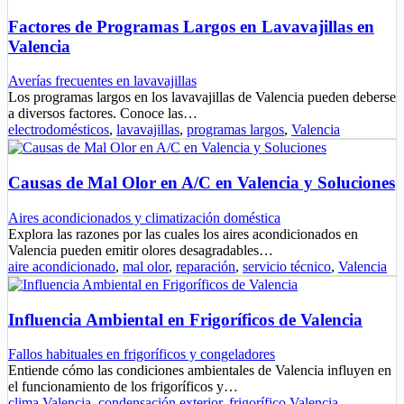
Factores de Programas Largos en Lavavajillas en
Valencia
Averías frecuentes en lavavajillas
Los programas largos en los lavavajillas de Valencia pueden deberse
a diversos factores. Conoce las…
electrodomésticos
,
lavavajillas
,
programas largos
,
Valencia
Causas de Mal Olor en A/C en Valencia y Soluciones
Aires acondicionados y climatización doméstica
Explora las razones por las cuales los aires acondicionados en
Valencia pueden emitir olores desagradables…
aire acondicionado
,
mal olor
,
reparación
,
servicio técnico
,
Valencia
Influencia Ambiental en Frigoríficos de Valencia
Fallos habituales en frigoríficos y congeladores
Entiende cómo las condiciones ambientales de Valencia influyen en
el funcionamiento de los frigoríficos y…
clima Valencia
,
condensación exterior
,
frigorífico Valencia