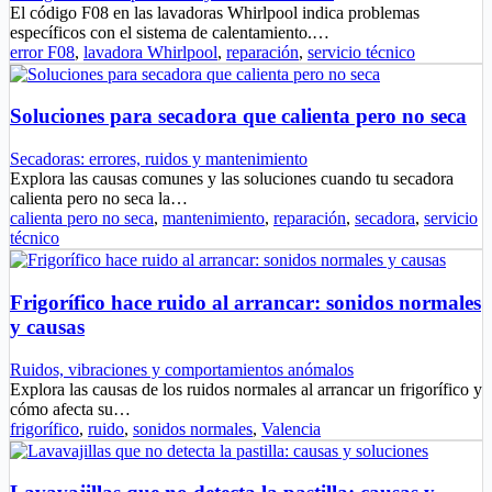
El código F08 en las lavadoras Whirlpool indica problemas
específicos con el sistema de calentamiento.…
error F08
,
lavadora Whirlpool
,
reparación
,
servicio técnico
Soluciones para secadora que calienta pero no seca
Secadoras: errores, ruidos y mantenimiento
Explora las causas comunes y las soluciones cuando tu secadora
calienta pero no seca la…
calienta pero no seca
,
mantenimiento
,
reparación
,
secadora
,
servicio
técnico
Frigorífico hace ruido al arrancar: sonidos normales
y causas
Ruidos, vibraciones y comportamientos anómalos
Explora las causas de los ruidos normales al arrancar un frigorífico y
cómo afecta su…
frigorífico
,
ruido
,
sonidos normales
,
Valencia