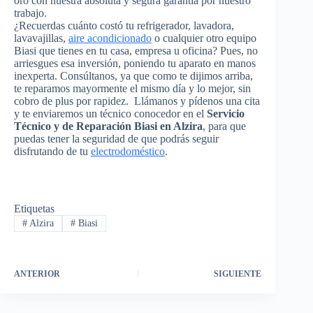
oro con nuestra absoluta y segura garantía por nuestro
trabajo.
¿Recuerdas cuánto costó tu refrigerador, lavadora,
lavavajillas,
aire acondicionado
o cualquier otro equipo
Biasi que tienes en tu casa, empresa u oficina? Pues, no
arriesgues esa inversión, poniendo tu aparato en manos
inexperta. Consúltanos, ya que como te dijimos arriba,
te reparamos mayormente el mismo día y lo mejor, sin
cobro de plus por rapidez. Llámanos y pídenos una cita
y te enviaremos un técnico conocedor en el
Servicio
Técnico y de Reparación Biasi en Alzira
, para que
puedas tener la seguridad de que podrás seguir
disfrutando de tu
electrodoméstico
.
Etiquetas
#
Alzira
#
Biasi
ANTERIOR
SIGUIENTE