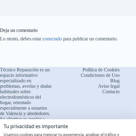
Deja un comentario
Lo siento, debes estar
conectado
para publicar un comentario.
Técnico Reparación es un
Política de Cookies
espacio informativo
Condiciones de Uso
especializado en
Blog
problemas, averías y dudas
Aviso legal
habituales sobre
Contacto
electrodomésticos del
×
¿Problemas con tu
hogar, orientado
🔧
electrodoméstico?
especialmente a usuarios
de Valencia y alrededores.
Cuéntanos qué le ocurre
Su objetivo es ayudar a
comprender el
❓ Interpretamos errores y
Tu privacidad es importante
funcionamiento de los
fallos
Usamos cookies para mejorar tu experiencia, analizar el tráfico y
aparatos, identificar fallos