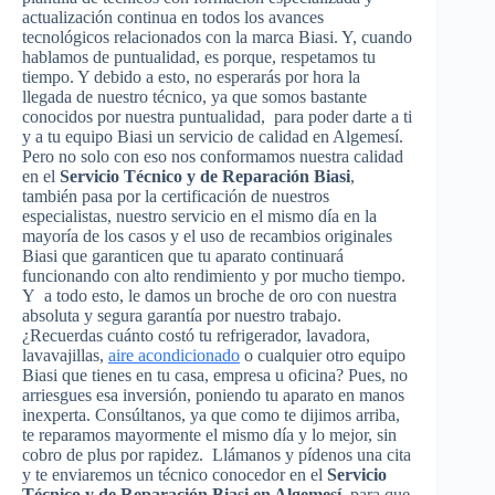
actualización continua en todos los avances
tecnológicos relacionados con la marca Biasi. Y, cuando
hablamos de puntualidad, es porque, respetamos tu
tiempo. Y debido a esto, no esperarás por hora la
llegada de nuestro técnico, ya que somos bastante
conocidos por nuestra puntualidad, para poder darte a ti
y a tu equipo Biasi un servicio de calidad en Algemesí.
Pero no solo con eso nos conformamos nuestra calidad
en el
Servicio Técnico y de Reparación Biasi
,
también pasa por la certificación de nuestros
especialistas, nuestro servicio en el mismo día en la
mayoría de los casos y el uso de recambios originales
Biasi que garanticen que tu aparato continuará
funcionando con alto rendimiento y por mucho tiempo.
Y a todo esto, le damos un broche de oro con nuestra
absoluta y segura garantía por nuestro trabajo.
¿Recuerdas cuánto costó tu refrigerador, lavadora,
lavavajillas,
aire acondicionado
o cualquier otro equipo
Biasi que tienes en tu casa, empresa u oficina? Pues, no
arriesgues esa inversión, poniendo tu aparato en manos
inexperta. Consúltanos, ya que como te dijimos arriba,
te reparamos mayormente el mismo día y lo mejor, sin
cobro de plus por rapidez. Llámanos y pídenos una cita
y te enviaremos un técnico conocedor en el
Servicio
Técnico y de Reparación Biasi en Algemesí
, para que