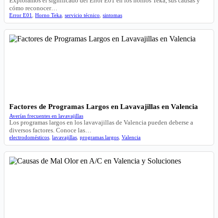
Exploramos el significado del Error E01 en los hornos Teka, sus causas y
cómo reconocer…
Error E01
,
Horno Teka
,
servicio técnico
,
sintomas
Factores de Programas Largos en Lavavajillas en Valencia
Averías frecuentes en lavavajillas
Los programas largos en los lavavajillas de Valencia pueden deberse a
diversos factores. Conoce las…
electrodomésticos
,
lavavajillas
,
programas largos
,
Valencia