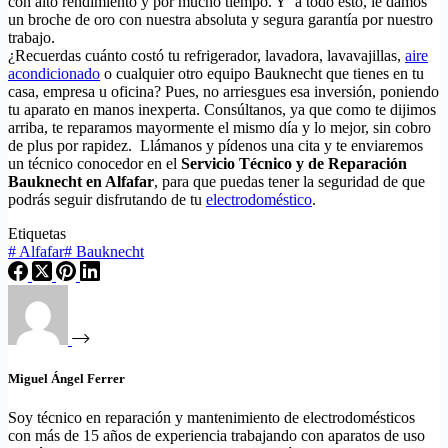
con alto rendimiento y por mucho tiempo. Y a todo esto, le damos
un broche de oro con nuestra absoluta y segura garantía por nuestro
trabajo.
¿Recuerdas cuánto costó tu refrigerador, lavadora, lavavajillas,
aire
acondicionado
o cualquier otro equipo Bauknecht que tienes en tu
casa, empresa u oficina? Pues, no arriesgues esa inversión, poniendo
tu aparato en manos inexperta. Consúltanos, ya que como te dijimos
arriba, te reparamos mayormente el mismo día y lo mejor, sin cobro
de plus por rapidez. Llámanos y pídenos una cita y te enviaremos
un técnico conocedor en el
Servicio Técnico y de Reparación
Bauknecht en Alfafar
, para que puedas tener la seguridad de que
podrás seguir disfrutando de tu
electrodoméstico
.
Etiquetas
#
Alfafar
#
Bauknecht
Miguel Ángel Ferrer
Soy técnico en reparación y mantenimiento de electrodomésticos
con más de 15 años de experiencia trabajando con aparatos de uso