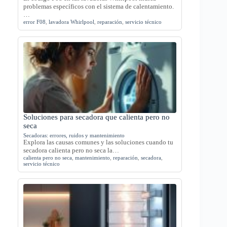
problemas específicos con el sistema de calentamiento.
…
error F08
,
lavadora Whirlpool
,
reparación
,
servicio técnico
Soluciones para secadora que calienta pero no
seca
Secadoras: errores, ruidos y mantenimiento
Explora las causas comunes y las soluciones cuando tu
secadora calienta pero no seca la…
calienta pero no seca
,
mantenimiento
,
reparación
,
secadora
,
servicio técnico