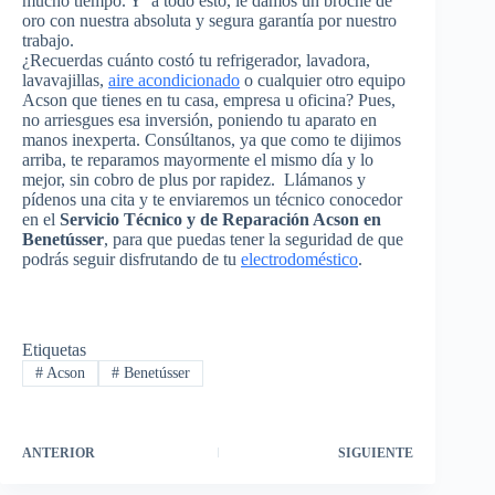
mucho tiempo. Y a todo esto, le damos un broche de
oro con nuestra absoluta y segura garantía por nuestro
trabajo.
¿Recuerdas cuánto costó tu refrigerador, lavadora,
lavavajillas,
aire acondicionado
o cualquier otro equipo
Acson que tienes en tu casa, empresa u oficina? Pues,
no arriesgues esa inversión, poniendo tu aparato en
manos inexperta. Consúltanos, ya que como te dijimos
arriba, te reparamos mayormente el mismo día y lo
mejor, sin cobro de plus por rapidez. Llámanos y
pídenos una cita y te enviaremos un técnico conocedor
en el
Servicio Técnico y de Reparación Acson en
Benetússer
, para que puedas tener la seguridad de que
podrás seguir disfrutando de tu
electrodoméstico
.
Etiquetas
#
Acson
#
Benetússer
ANTERIOR
SIGUIENTE