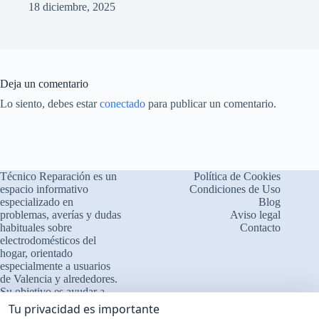
18 diciembre, 2025
Deja un comentario
Lo siento, debes estar
conectado
para publicar un comentario.
Técnico Reparación es un
Política de Cookies
espacio informativo
Condiciones de Uso
especializado en
Blog
problemas, averías y dudas
Aviso legal
habituales sobre
Contacto
electrodomésticos del
×
¿Problemas con tu
hogar, orientado
🔧
electrodoméstico?
especialmente a usuarios
de Valencia y alrededores.
Cuéntanos qué le ocurre
Su objetivo es ayudar a
comprender el
❓ Interpretamos errores y
Tu privacidad es importante
funcionamiento de los