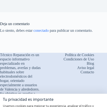
Deja un comentario
Lo siento, debes estar
conectado
para publicar un comentario.
Técnico Reparación es un
Política de Cookies
espacio informativo
Condiciones de Uso
especializado en
Blog
problemas, averías y dudas
Aviso legal
habituales sobre
Contacto
electrodomésticos del
×
¿Problemas con tu
hogar, orientado
🔧
electrodoméstico?
especialmente a usuarios
de Valencia y alrededores.
Cuéntanos qué le ocurre
Su objetivo es ayudar a
comprender el
❓ Interpretamos errores y
Tu privacidad es importante
funcionamiento de los
fallos
Usamos cookies para mejorar tu experiencia, analizar el tráfico y
aparatos, identificar fallos