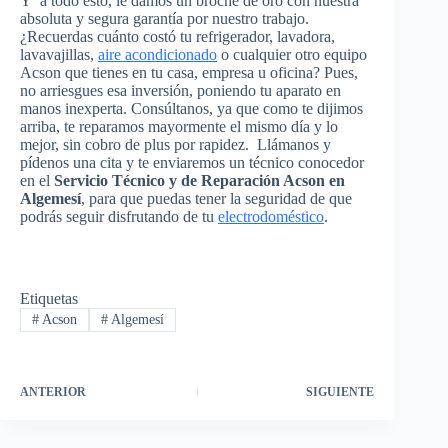
Y a todo esto, le damos un broche de oro con nuestra
absoluta y segura garantía por nuestro trabajo.
¿Recuerdas cuánto costó tu refrigerador, lavadora,
lavavajillas,
aire acondicionado
o cualquier otro equipo
Acson que tienes en tu casa, empresa u oficina? Pues,
no arriesgues esa inversión, poniendo tu aparato en
manos inexperta. Consúltanos, ya que como te dijimos
arriba, te reparamos mayormente el mismo día y lo
mejor, sin cobro de plus por rapidez. Llámanos y
pídenos una cita y te enviaremos un técnico conocedor
en el
Servicio Técnico y de Reparación Acson en
Algemesí
, para que puedas tener la seguridad de que
podrás seguir disfrutando de tu
electrodoméstico
.
Etiquetas
#
Acson
#
Algemesí
ANTERIOR
SIGUIENTE